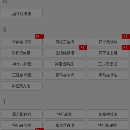
R
如来秘报澳
S
诗象破成语
四组三连澳
四肖欲钱料
胜算策略报
生活幽默报
四不像玄机
神奇八卦图
神童透码报
三八婆密报
三怪禁肖图
赛马会杀肖
赛马会杀波
神医药方澳
T
通天报解码
特码玄机
铁板神算澳
特码诗句澳
图库禁肖澳
特码快递澳