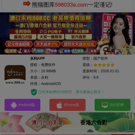
熊猫图库
598033a.com
一定谨记!
永利APP
类型：国产软件
授权：免费软件
星级：
大小：16.98MB
更新时间：2026.01.01
来源：永利
评分：9.9
环境：Android/iOS
已向本站押付1000万，请大家放心投注！
Android版
iPhone版
访问官网
澳门六合彩
香港六合彩