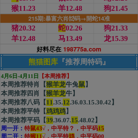
猴11.23
羊12.48
狗21.45
215期:暴富六肖⑿码→開蛇14准
猪20.32
蛇
02.26
狗21.33
羊12.48
马13.49
龙15.39
好料尽在
198775a.com
熊猫图库
『推荐周特码』
4月6日-4月11日
【本周推荐】
本周推荐特肖【
猴羊龙
牛兔
鼠
】
本周推荐四肖【
猴
羊
龙
牛】
本周推荐八码【
11
.35.
12
.36.03.15.30.42】
本周推荐平特【
鸡鸡鸡
】
本周推荐平码【
39
.36.07.
15
.48.02】
周一开：
特
鼠43
√
，中平特？，
中平码
15
周二开：
特
猴11
√
，中平特
鸡
，
中平码00