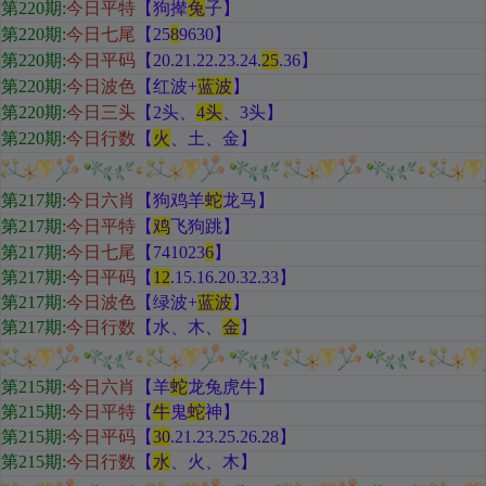
第220期:
今日平特
【狗撵
兔
子
】
第220期:
今日七尾
【25
8
9630
】
第220期:
今日平码
【
20.21.22.23.24.
25
.36
】
第220期:
今日波色
【红
波+
蓝波
】
第220期:
今日三头
【
2头、
4头
、3头
】
第220期:
今日行数
【
火
、土、金
】
第217期
:
今日六肖
【狗鸡羊
蛇
龙马
】
第217期:
今日平特
【
鸡
飞狗跳
】
第217期:
今日七尾
【741023
6
】
第217期:
今日平码
【
12
.15.16.20.32.33
】
第217期:
今日波色
【绿
波+
蓝波
】
第217期:
今日行数
【水
、木、
金
】
第215期
:
今日六肖
【羊
蛇
龙兔虎牛
】
第215期:
今日平特
【
牛
鬼
蛇
神
】
第215期:
今日平码
【
30
.21.23.25.26.28
】
第215期:
今日行数
【
水
、火、木
】