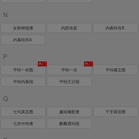
N
女财神报澳
内部传真
内幕特肖B
内幕特肖A
P
平特一肖图
平特一肖
平特藏宝图
平特内幕报
平特王日报
Q
七句真言图
趣味幽默澳
千手观音图
七肖中特澳
麒麟透码报