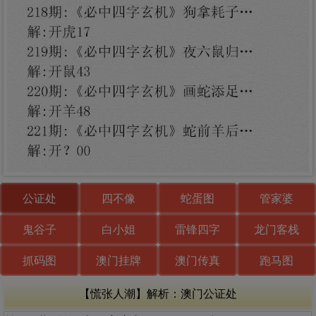
公证处
四不像
蛇蛋图
管家婆
鬼谷子
白小姐
雷锋四字
龙门客栈
抓码图
澳门挂牌
澳门传真
跑马图
【慌张人潮】解析：澳门公证处