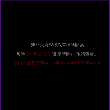
澳門六合彩攪珠直播時間為
每晚
21:30-21:36
(北京時間)，敬請查看。
澳门六合彩资料网：https://www.137884.com