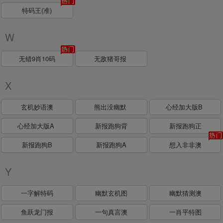
特码王(准)
W
无错9肖10码
无敌猪哥报
X
玄机妙语澳
熊出没幽默
心经加大版B
心经加大版A
新报跑狗背
新报跑狗正
新报跑狗B
新报跑狗A
想入非非澳
Y
一字解特码
幽默玄机图
幽默猜测澳
鱼跃龙门报
一句真言澳
一肖平特图