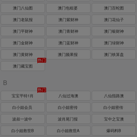
澳门八仙图
澳门包租婆
澳门百蛇图
澳门老鼠报
澳门紫财神
澳门花仙子
澳门平财神
澳门青财神
澳门银财神
澳门金财神
澳门蓝财神
澳门绿财神
澳门黄财神
澳门频果报
澳门铁算盘
澳门藏宝图
B
宝宝平特1肖
八仙过海澳
八仙指路澳
白小姐会员
白小姐密传
白小姐密传
波叔一波中
波肖尾门报
宝中之宝澳
白小姐救世B
白小姐救世A
爆码料B