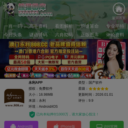
返回首页
一肖一码
高手资料
看图解析
前途算命
专业平特
今日头条
谜语特码
六肖⑿码
正版图库
评论资料
永利APP
类型：国产软件
授权：免费软件
星级：
大小：16.98MB
更新时间：2026.01.01
来源：永利
评分：9.9
环境：Android/iOS
已向本站押付1000万，请大家放心投注！
Android版
iPhone版
访问官网