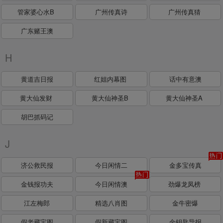
管家婆心水B
广州传真诗
广州传真猜
广东赌王澳
H
黄道吉日报
红姐内幕图
话中有意澳
黄大仙发财
黄大仙神圣B
黄大仙神圣A
胡巴抓码记
J
济公救民报
今日闲情二
金多宝传真
金钱报功夫
今日闲情澳
劲爆龙凤榜
江左梅郎
精选八肖图
金牛密爆
假老藏宝图
假新藏宝图
金钥匙导报