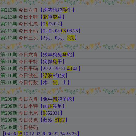
第213期
:
今日六肖
【虎猪狗鸡
猴
牛
】
第213期:
今日平特
【
龙
争
虎
斗
】
第213期:
今日七尾
【9
5
23017
】
第213期:
今日平码
【
02.03.04.
05
.06.25
】
第213期:
今日三头
【
2头、0头、
3头
】
第210期
:
今日六肖
【猴羊狗兔
马
蛇
】
第210期:
今日平特
【狗撵
兔
子
】
第210期:
今日平码
【
20.22.30.21.
40
.41
】
第210期:
今日波色
【
绿
波
+红波
】
第210期:
今日行数
【木
、
火
、土
】
第209期
:
今日六肖
【兔牛
猪
鸡羊蛇
】
第209期:
今日平特
【画
蛇
添足
】
第209期:
今日七尾
【
8
652031
】
第209期:
今日波色
【蓝
波+
红波
】
第209期:
今日特码
【04.06.
08
.10.12.02.28.30.32.34.36.26
】