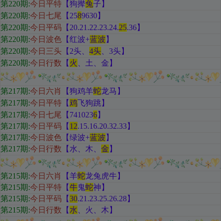
第220期:
今日平特
【狗撵
兔
子
】
第220期:
今日七尾
【25
8
9630
】
第220期:
今日平码
【
20.21.22.23.24.
25
.36
】
第220期:
今日波色
【红
波+
蓝波
】
第220期:
今日三头
【
2头、
4头
、3头
】
第220期:
今日行数
【
火
、土、金
】
第217期
:
今日六肖
【狗鸡羊
蛇
龙马
】
第217期:
今日平特
【
鸡
飞狗跳
】
第217期:
今日七尾
【741023
6
】
第217期:
今日平码
【
12
.15.16.20.32.33
】
第217期:
今日波色
【绿
波+
蓝波
】
第217期:
今日行数
【水
、木、
金
】
第215期
:
今日六肖
【羊
蛇
龙兔虎牛
】
第215期:
今日平特
【
牛
鬼
蛇
神
】
第215期:
今日平码
【
30
.21.23.25.26.28
】
第215期:
今日行数
【
水
、火、木
】