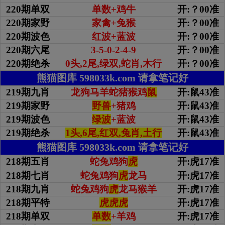
220期单双
单数+鸡牛
开:？00准
220期家野
家禽+兔猴
开:？00准
220期波色
红波+蓝波
开:？00准
220期
六尾
3-5-0-2-4-9
开:？00准
220期绝杀
0头,2尾,绿双,蛇肖,木行
开:？00准
熊猫图库 598033k.com 请拿笔记好
219期九肖
龙狗马羊蛇猪猴鸡
鼠
开:鼠43准
219期家野
野兽
+猪鸡
开:鼠43准
219期波色
绿波
+蓝波
开:鼠43准
219期绝杀
1头,6尾,红双,兔肖,土行
开:鼠43准
熊猫图库 598033k.com 请拿笔记好
218期五肖
蛇兔鸡狗
虎
开:虎17准
218期七肖
蛇兔鸡狗
虎
龙马
开:虎17准
218期九肖
蛇兔鸡狗
虎
龙马猴羊
开:虎17准
218期平特
虎虎虎
开:虎17准
218期单双
单数
+羊鸡
开:虎17准