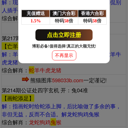
解：‌‌现在主要就是‌多管闲事‌的意思，常用来调侃别
人插手不归自己管的事儿 。‌‌解狗虎蛇鸡龙兔
充值赠送
澳门六合彩
香港六合彩
综合解肖：
狗
虎
蛇鸡龙兔
1.5%
特码
58
倍
特码
58
倍
熊猫图库
598033b.com
一定谨记!
点击立即注册
第217期公证处四字玄机 开：蛇26准
【亡羊补牢】
博彩必备!值得选择!真正的大额无忧!
解：‌‌羊丢失了再去修补羊圈，还不算晚。解蛇羊牛
不再显示
虎龙猪
综合解肖：
蛇
羊牛虎龙猪
熊猫图库
598033b.com
一定谨记!
第214期公证处四字玄机 开：兔04准
【画蛇添足】
解：‌‌指画蛇时给蛇添上脚，后比喻做了多余的事，
非但无益，反而不合适。解龙蛇狗鸡兔猴
综合解肖：
龙蛇狗鸡
兔
猴