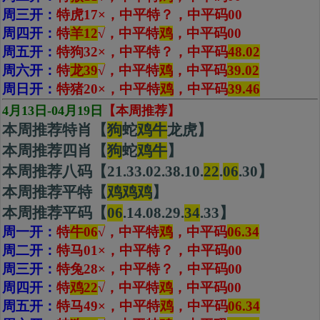
周三开：
特虎17×，中平特？，
中平码00
周四开：
特
羊12
√
，中平特
鸡
，
中平码00
周五开：
特狗32×，中平特？，
中平码
48.02
周六开：
特
龙39
√
，中平特
鸡
，
中平码
39.02
周日开：
特猪20×，中平特
鸡
，中平码
39.46
4月13日-04月19日
【本周推荐】
本周推荐特肖【
狗
蛇
鸡牛
龙虎】
本周推荐四肖【
狗
蛇
鸡
牛
】
本周推荐八码【21.33.02.38.10.
22
.
06
.30】
本周推荐平特【
鸡鸡鸡
】
本周推荐平码【
06
.14.08.29.
34
.33】
周一开：
特
牛06
√
，中平特
鸡
，
中平码
06.34
周二开：
特马01
×
，中平特？，中平码00
周三开：
特兔28
×
，中平特？，中平码00
周四开：
特
鸡22
√
，中平特
鸡
，
中平码
00
周五开：
特马49
×
，中平特
鸡
，中平码
06.34